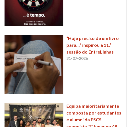
“Hoje preciso de um livro
para…” inspirou a 11.ª
sessão do EntreLinhas
31-07-2026
Equipa maioritariamente
composta por estudantes
e alumni da ESCS
conquista 2.º lugar no 48