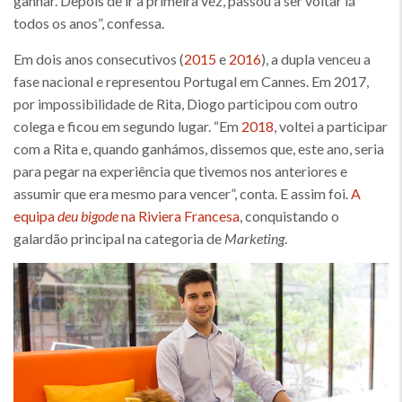
ganhar. Depois de ir a primeira vez, passou a ser voltar lá
todos os anos”, confessa.
Em dois anos consecutivos (
2015
e
2016
), a dupla venceu a
fase nacional e representou Portugal em Cannes. Em 2017,
por impossibilidade de Rita, Diogo participou com outro
colega e ficou em segundo lugar. “Em
2018
, voltei a participar
com a Rita e, quando ganhámos, dissemos que, este ano, seria
para pegar na experiência que tivemos nos anteriores e
assumir que era mesmo para vencer”, conta. E assim foi.
A
equipa
deu bigode
na Riviera Francesa
, conquistando o
galardão principal na categoria de
Marketing
.