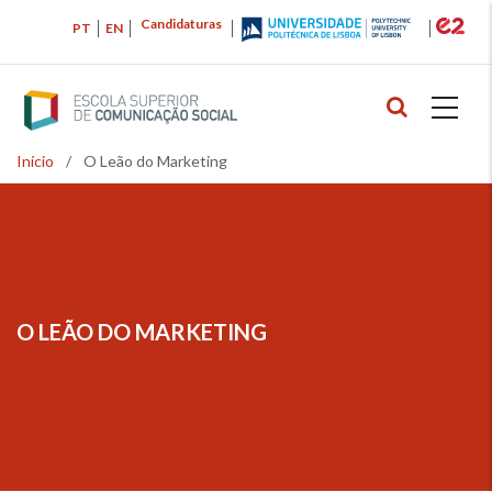
Passar
Candidaturas
PT
EN
para
o
conteúdo
principal
Início
/
O Leão do Marketing
Navegação
estrutural
O LEÃO DO MARKETING
NAVEGAÇÃO
ESTRUTURAL