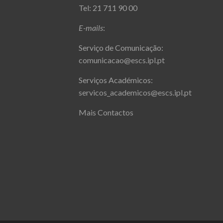
Tel: 21 711 90 00
E-mails
:
Serviço de Comunicação:
comunicacao@escs.ipl.pt
Serviços Académicos:
servicos_academicos@escs.ipl.pt
Mais Contactos