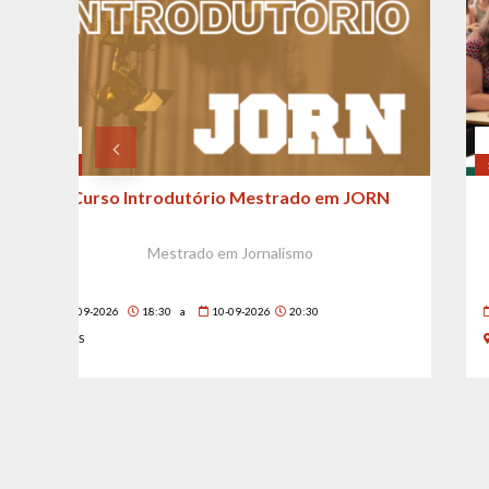
11
SET
ORN
Welcome to ESCS!
Incoming Erasmus students
11-09-2026
15:00
ESCS Atrium (Floor -1)