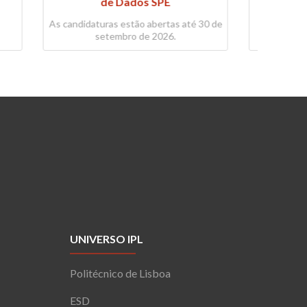
Inte
até 30 de
UNIVERSO IPL
Politécnico de Lisboa
ESD