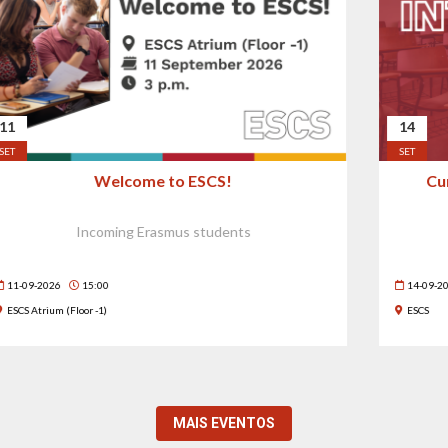
14
SET
Curso Introdutório Mestrado em PM
Mestrado PM
14-09-2026
20:30
a
17-09-2026
21:30
ESCS
MAIS EVENTOS