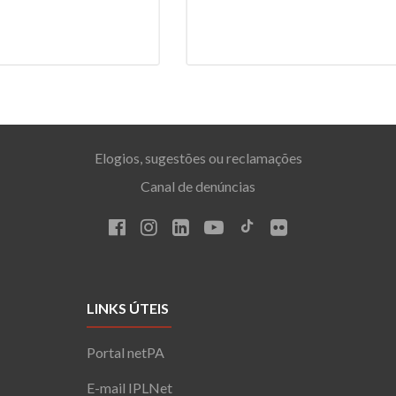
de Dados SPE
As candidaturas estão abertas 
setembro de 2026.
Elogios, sugestões ou reclamações
Canal de denúncias
LINKS ÚTEIS
Portal netPA
E-mail IPLNet