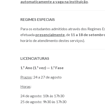
automaticamente a vaga na instituição
.
REGIMES ESPECIAIS
Para os estudantes admitidos através dos Regimes Es
efetuada
presencialmente
, de
11 a 18 de setembr
horário de atendimento destes serviços).
LICENCIATURAS
1.º Ano (1.ª vez) — 1.ª Fase
Prazos
: 24 a 27 de agosto
Horas
:
24 de agosto: 10h às 17h30
25 de agosto: 9h30 às 17h30