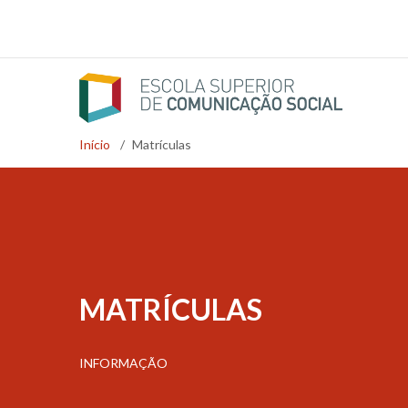
Passar
para
o
conteúdo
principal
Início
/
Matrículas
Navegação
estrutural
MATRÍCULAS
INFORMAÇÃO