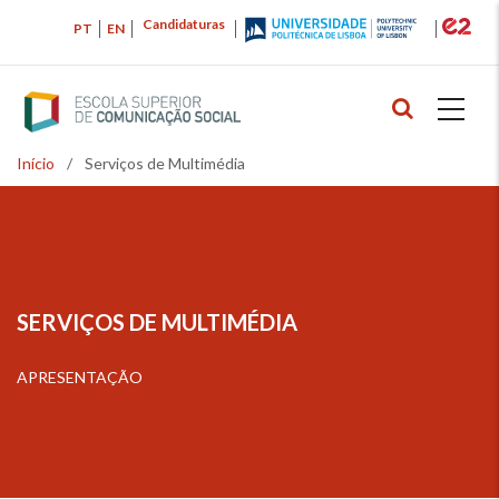
Passar
Candidaturas
PT
EN
para
o
conteúdo
principal
Início
/
Serviços de Multimédia
Navegação
estrutural
SERVIÇOS DE MULTIMÉDIA
APRESENTAÇÃO