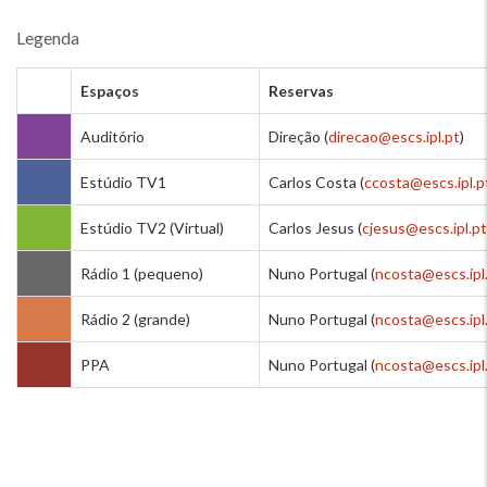
Legenda
Espaços
Reservas
Auditório
Direção (
direcao@escs.ipl.pt
)
Estúdio TV1
Carlos Costa (
ccosta@escs.ipl.p
Estúdio TV2 (Virtual)
Carlos Jesus (
cjesus@escs.ipl.pt
Rádio 1 (pequeno)
Nuno Portugal (
ncosta@escs.ipl
Rádio 2 (grande)
Nuno Portugal (
ncosta@escs.ipl
PPA
Nuno Portugal (
ncosta@escs.ipl