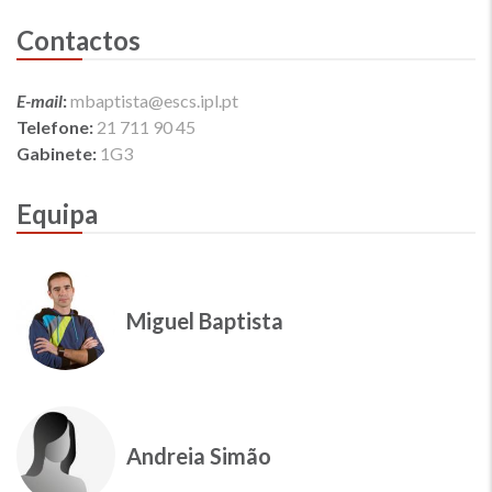
Contactos
E-mail
:
mbaptista@escs.ipl.pt
Telefone:
21 711 90 45
Gabinete:
1G3
Equipa
Miguel Baptista
Andreia Simão