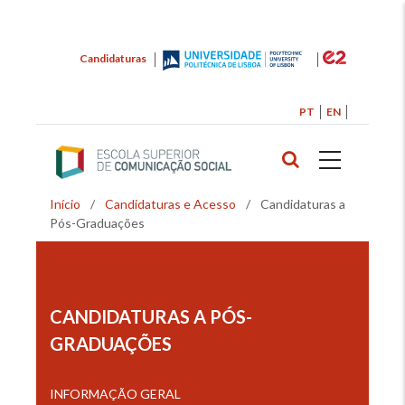
Passar
Candidaturas
para
o
conteúdo
PT
EN
principal
Início
/
Candidaturas e Acesso
/
Candidaturas a
Navegação
Pós-Graduações
estrutural
CANDIDATURAS A PÓS-
GRADUAÇÕES
INFORMAÇÃO GERAL