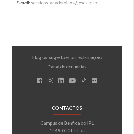
E-mail
:
servicos_academicos@escs.ipl.pt
Elogios, sugestões ou reclamações
Canal de denúncias
CONTACTOS
Campus de Benfica do IPL
1549-014 Lisboa