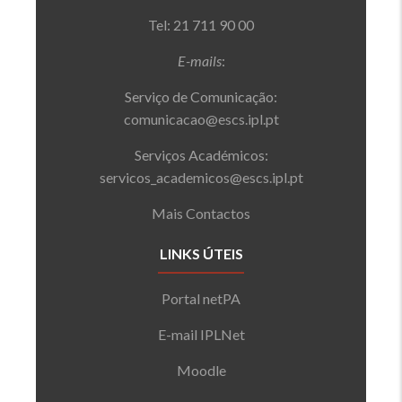
Tel: 21 711 90 00
E-mails
:
Serviço de Comunicação:
comunicacao@escs.ipl.pt
Serviços Académicos:
servicos_academicos@escs.ipl.pt
Mais Contactos
LINKS ÚTEIS
Portal netPA
E-mail IPLNet
Moodle