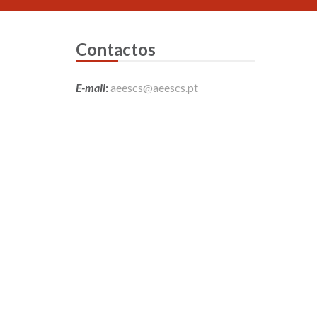
Contactos
E-mail
:
aeescs@aeescs.pt