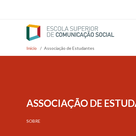
Passar
para
o
conteúdo
principal
Início
/
Associação de Estudantes
Navegação
estrutural
ASSOCIAÇÃO DE ESTU
SOBRE