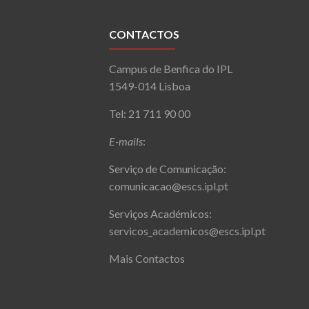
CONTACTOS
Campus de Benfica do IPL
1549-014 Lisboa
Tel: 21 711 90 00
E-mails
:
Serviço de Comunicação:
comunicacao@escs.ipl.pt
Serviços Académicos:
servicos_academicos@escs.ipl.pt
Mais Contactos