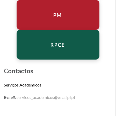
PM
RPCE
Contactos
Serviços Académicos
E-mail
:
servicos_academicos@escs.ipl.pt