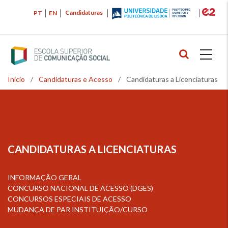
Passar
Candidaturas
PT
EN
para
o
conteúdo
principal
Início
/
Candidaturas e Acesso
/
Candidaturas a Licenciaturas
Navegação
estrutural
CANDIDATURAS A LICENCIATURAS
INFORMAÇÃO GERAL
CONCURSO NACIONAL DE ACESSO (DGES)
CONCURSOS ESPECIAIS DE ACESSO
MUDANÇA DE PAR INSTITUIÇÃO/CURSO