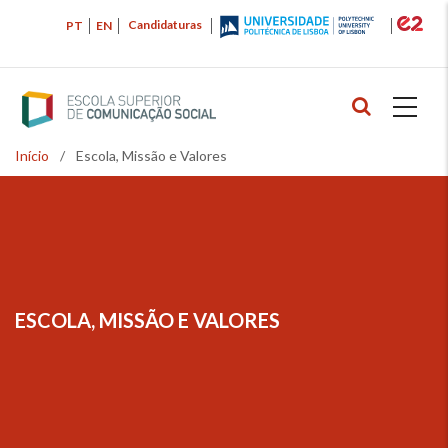
Passar
Candidaturas
PT
EN
para
o
conteúdo
principal
Início
/
Escola, Missão e Valores
Navegação
estrutural
ESCOLA, MISSÃO E VALORES