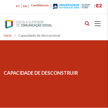
Passar
Candidaturas
PT
EN
para
o
conteúdo
principal
Início
/
Capacidade de desconstruir
Navegação
estrutural
CAPACIDADE DE DESCONSTRUIR
NAVEGAÇÃO
ESTRUTURAL