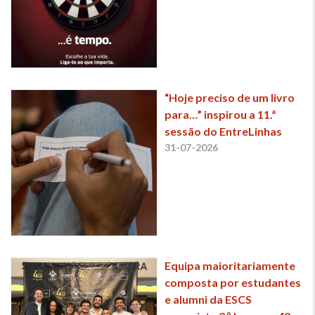
“Hoje preciso de um livro
para…” inspirou a 11.ª
sessão do EntreLinhas
31-07-2026
Equipa maioritariamente
composta por estudantes
e alumni da ESCS