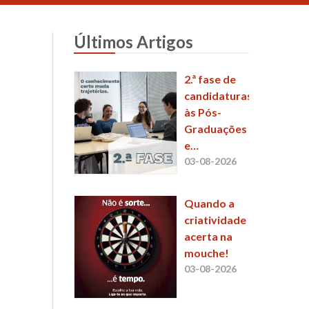
Últimos Artigos
2.ª fase de
candidaturas
às Pós-
Graduações
e
Mestrados
03-08-2026
da ESCS já
está a
Quando a
decorrer
criatividade
acerta na
mouche!
03-08-2026