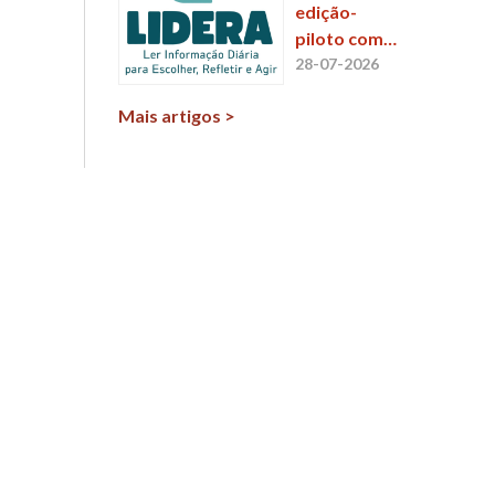
edição-
piloto com
envolvimento
28-07-2026
de milhares
Mais artigos >
de
participantes