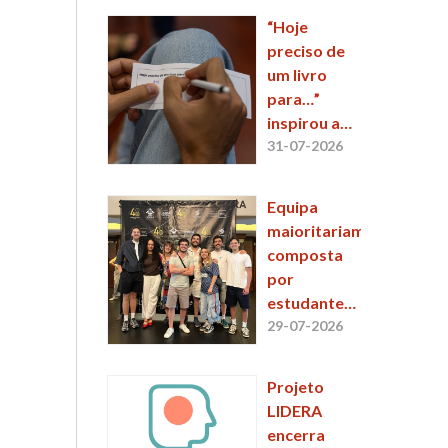
“Hoje
preciso de
um livro
para…”
inspirou a
11.ª sessão
31-07-2026
do
EntreLinhas
Equipa
maioritariamente
composta
por
estudantes
e alumni da
29-07-2026
ESCS
conquista
Projeto
2.º lugar no
LIDERA
48 Hour Film
encerra
Project 2026