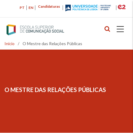
Passar
Candidaturas
PT
EN
para
o
conteúdo
principal
Início
/
O Mestre das Relações Públicas
Navegação
estrutural
O MESTRE DAS RELAÇÕES PÚBLICAS
NAVEGAÇÃO
ESTRUTURAL