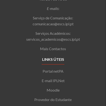
E-mails
:
Serviço de Comunicação:
comunicacao@escs.ipl.pt
Serviços Académicos:
servicos_academicos@escs.ipl.pt
Mais Contactos
LINKS ÚTEIS
Portal netPA
E-mail IPLNet
Moodle
Provedor do Estudante