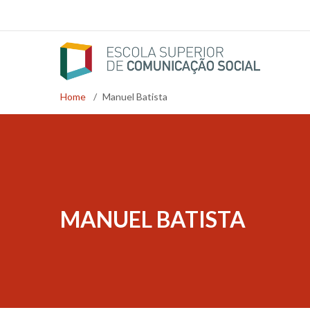
Skip
to
main
content
Home
/
Manuel Batista
Breadcrumb
MANUEL BATISTA