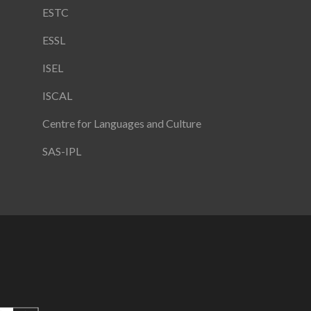
ESTC
ESSL
ISEL
ISCAL
Centre for Languages and Culture
SAS-IPL