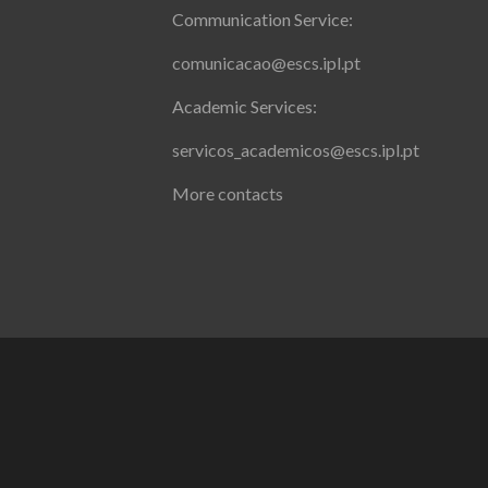
Communication Service:
comunicacao@escs.ipl.pt
Academic Services:
servicos_academicos@escs.ipl.pt
More contacts