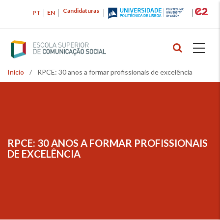
Passar
Candidaturas
PT
EN
para
o
conteúdo
principal
Início
/
RPCE: 30 anos a formar profissionais de excelência
Navegação
estrutural
RPCE: 30 ANOS A FORMAR PROFISSIONAIS
NAVEGAÇÃO
DE EXCELÊNCIA
ESTRUTURAL