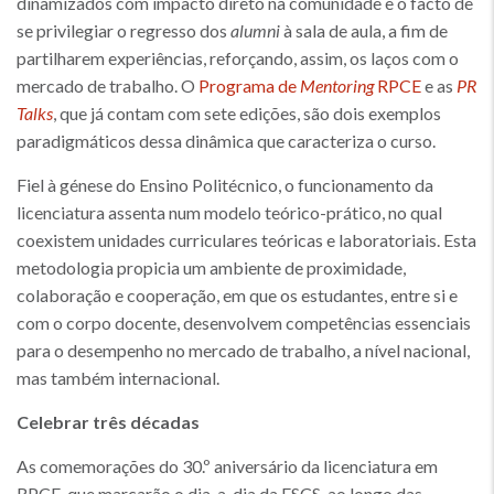
dinamizados com impacto direto na comunidade e o facto de
se privilegiar o regresso dos
alumni
à sala de aula, a fim de
partilharem experiências, reforçando, assim, os laços com o
mercado de trabalho. O
Programa de
Mentoring
RPCE
e as
PR
Talks
, que já contam com sete edições, são dois exemplos
paradigmáticos dessa dinâmica que caracteriza o curso.
Fiel à génese do Ensino Politécnico, o funcionamento da
licenciatura assenta num modelo teórico-prático, no qual
coexistem unidades curriculares teóricas e laboratoriais. Esta
metodologia propicia um ambiente de proximidade,
colaboração e cooperação, em que os estudantes, entre si e
com o corpo docente, desenvolvem competências essenciais
para o desempenho no mercado de trabalho, a nível nacional,
mas também internacional.
Celebrar três décadas
As comemorações do 30.º aniversário da licenciatura em
RPCE, que marcarão o dia-a-dia da ESCS, ao longo das