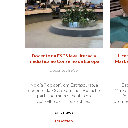
Docente da ESCS leva literacia
Lice
mediática ao Conselho da Europa
Marke
com co
Docentes ESCS
No dia 9 de abril, em Estrasburgo, a
Est
docente da ESCS Fernanda Bonacho
Market
participou num encontro do
Pr
Conselho da Europa sobre…
promove
14 - 04 - 2026
LER ARTIGO