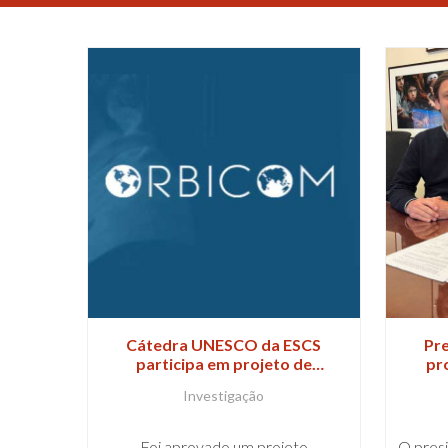
Cátedra UNESCO da ESCS
Pre
participa em projeto de
pr
investigação da ORBICOM
inter
Investigação
Foi aprovado um projeto
O presi