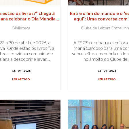
 estão os livros?” chega à
Entre o fim do mundo e o “e
ara celebrar o Dia Mundial
aqui”: Uma conversa com 
do Livro
Maria Cardoso
Biblioteca
Clube de Leitura EntreLin
3 a 30 de abril de 2026, a
A ESCS recebeu a escritora
tiva “Onde estão os livros?”, a
Maria Cardoso para uma co
oteca convida a comunidade
sobre leitura, memória e iden
siana a descobrir e levar…
no âmbito do Clube de
16 - 04 - 2026
15 - 04 - 2026
LER ARTIGO
LER ARTIGO