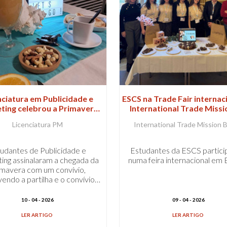
nciatura em Publicidade e
ESCS na Trade Fair internac
ting celebrou a Primavera
International Trade Miss
nvívio de confraternização
Berlim
Licenciatura PM
International Trade Mission B
udantes de Publicidade e
Estudantes da ESCS partic
ing assinalaram a chegada da
numa feira internacional em 
imavera com um convívio,
ndo a partilha e o convívio…
10 - 04 - 2026
09 - 04 - 2026
LER ARTIGO
LER ARTIGO