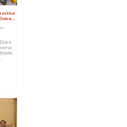
u estive
Dulce
has
 Dulce
nversa
tidade,
…