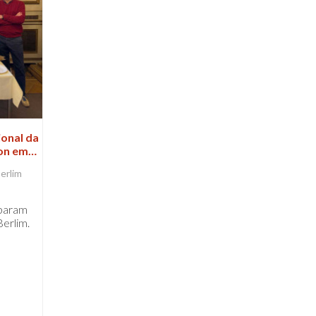
ional da
ion em
erlim
iparam
Berlim.