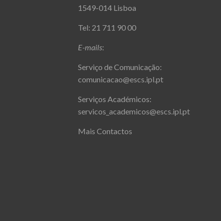
1549-014 Lisboa
Tel: 21 711 90 00
E-mails
:
Serviço de Comunicação:
comunicacao@escs.ipl.pt
Serviços Académicos:
servicos_academicos@escs.ipl.pt
Mais Contactos