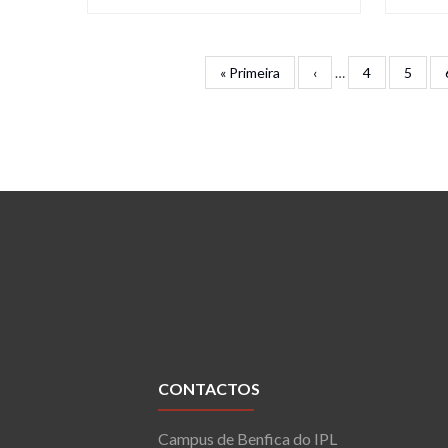
Primeira
« Primeira
Página
‹
…
Page
4
Page
5
Paginação
página
anterior
CONTACTOS
Campus de Benfica do IPL