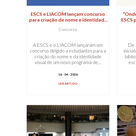
ESCS e LIACOM lançam concurso
“Onde
para criação de nome e identidade
ESCS p
visual de programa de mentoria
Concurso
A ESCS e o LIACOM lançaram um
De 2
concurso dirigido a estudantes para a
inicia
criação do nome e da identidade
bibli
visual de um novo programa de…
esc
16 - 04 - 2026
LER ARTIGO