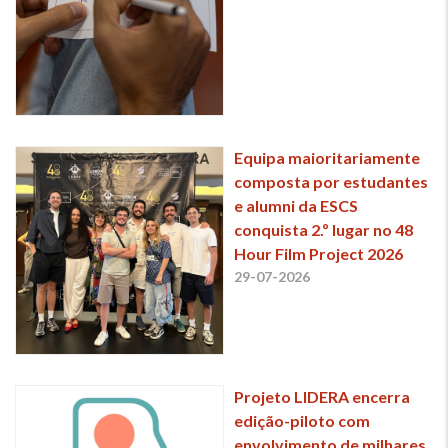
Equipa maioritariamente
composta por estudantes
e alumni da ESCS
conquista 2.º lugar no 48
Hour Film Project 2026
29-07-2026
Projeto LIDERA encerra
edição-piloto com
envolvimento de milhares