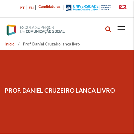
Passar
Candidaturas
PT
EN
para
o
conteúdo
principal
Início
/
Prof. Daniel Cruzeiro lança livro
Navegação
estrutural
PROF. DANIEL CRUZEIRO LANÇA LIVRO
NAVEGAÇÃO
ESTRUTURAL