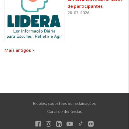
de participantes
28-07-2026
Mais artigos >
Elogios, sugestões ou reclamações
Canal de denúncias