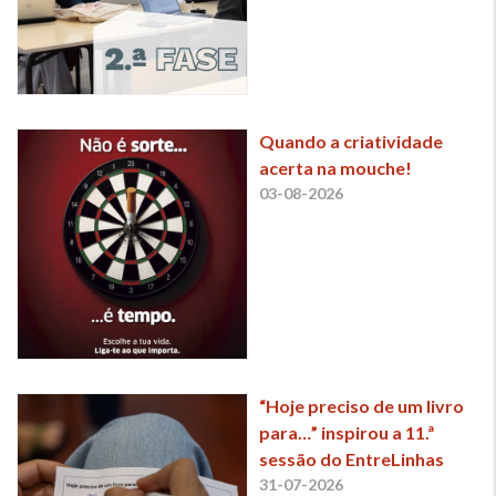
Quando a criatividade
acerta na mouche!
03-08-2026
“Hoje preciso de um livro
para…” inspirou a 11.ª
sessão do EntreLinhas
31-07-2026