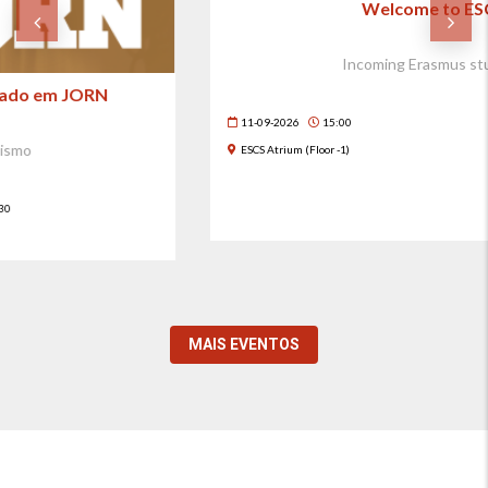
11
SET
Welcome to ESCS!
Incoming Erasmus students
11-09-2026
15:00
ESCS Atrium (Floor -1)
MAIS EVENTOS