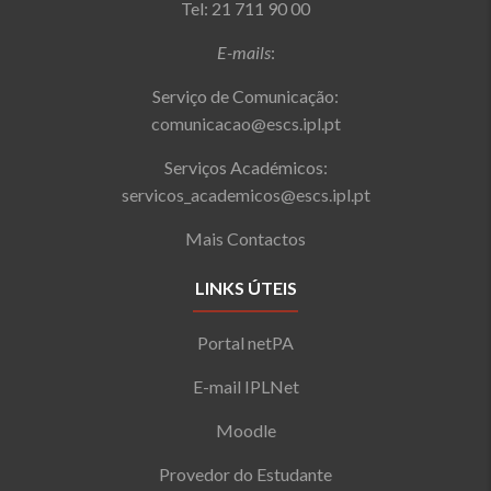
Tel: 21 711 90 00
E-mails
:
Serviço de Comunicação:
comunicacao@escs.ipl.pt
Serviços Académicos:
servicos_academicos@escs.ipl.pt
Mais Contactos
LINKS ÚTEIS
Portal netPA
E-mail IPLNet
Moodle
Provedor do Estudante