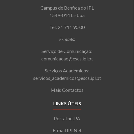
Campus de Benfica do IPL
1549-014 Lisboa
Tel: 21 711 90 00
E-mails
:
Serviço de Comunicação:
comunicacao@escs.ipl.pt
Serviços Académicos:
servicos_academicos@escs.ipl.pt
Mais Contactos
LINKS ÚTEIS
Portal netPA
E-mail IPLNet