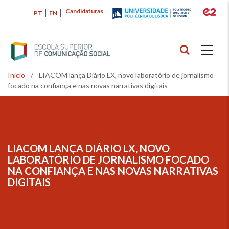
Passar
Candidaturas
PT
EN
para
o
conteúdo
principal
Início
/
LIACOM lança Diário LX, novo laboratório de jornalismo
Navegação
focado na confiança e nas novas narrativas digitais
estrutural
LIACOM LANÇA DIÁRIO LX, NOVO
NAVEGAÇÃO
LABORATÓRIO DE JORNALISMO FOCADO
ESTRUTURAL
NA CONFIANÇA E NAS NOVAS NARRATIVAS
DIGITAIS