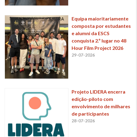
Equipa maioritariamente
composta por estudantes
e alumni da ESCS
conquista 2.º lugar no 48
Hour Film Project 2026
29-07-2026
Projeto LIDERA encerra
edição-piloto com
envolvimento de milhares
de participantes
28-07-2026