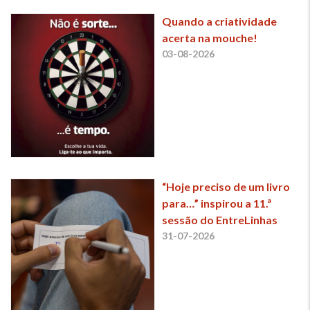
Quando a criatividade
acerta na mouche!
03-08-2026
“Hoje preciso de um livro
para…” inspirou a 11.ª
sessão do EntreLinhas
31-07-2026