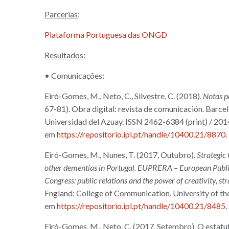
Parcerias
:
Plataforma Portuguesa das ONGD
Resultados
:
• Comunicações:
Eiró-Gomes, M., Neto, C., Silvestre, C. (2018).
Notas p
67-81). Obra digital: revista de comunicación. Barce
Universidad del Azuay. ISSN 2462-6384 (print) / 2014
em
https://repositorio.ipl.pt/handle/10400.21/8870
.
Eiró-Gomes, M., Nunes, T. (2017, Outubro).
Strategic
other dementias in Portugal. EUPRERA – European Publi
Congress: public relations and the power of creativity, str
England: College of Communication, University of th
em
https://repositorio.ipl.pt/handle/10400.21/8485
.
Eiró-Gomes, M., Neto, C. (2017, Setembro). O estat