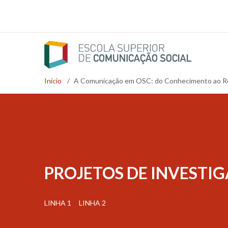
Passar
para
o
conteúdo
principal
Início
/
A Comunicação em OSC: do Conhecimento ao 
Navegação
estrutural
PROJETOS DE INVESTI
LINHA 1
LINHA 2