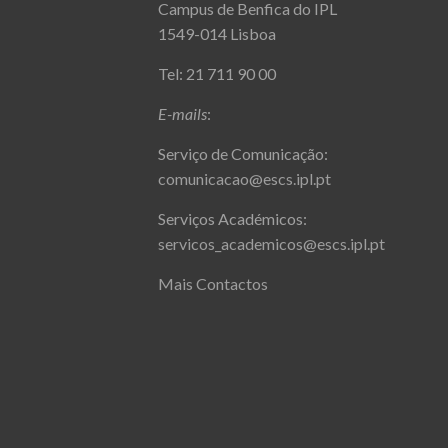
Campus de Benfica do IPL
1549-014 Lisboa
Tel: 21 711 90 00
E-mails
:
Serviço de Comunicação:
comunicacao@escs.ipl.pt
Serviços Académicos:
servicos_academicos@escs.ipl.pt
Mais Contactos