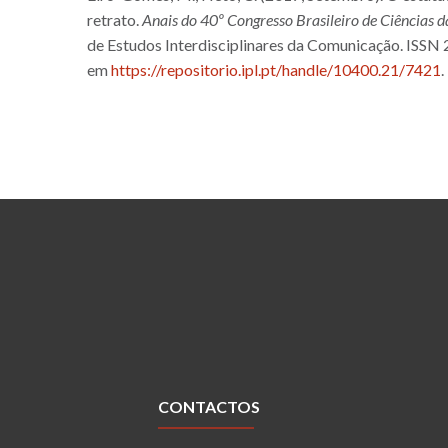
retrato.
Anais do 40º Congresso Brasileiro de Ciências
de Estudos Interdisciplinares da Comunicação. ISSN
em
https://repositorio.ipl.pt/handle/10400.21/7421
.
CONTACTOS