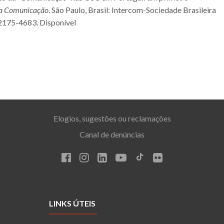
 da Comunicação
. São Paulo, Brasil: Intercom-Sociedade Brasileira
 2175-4683. Disponível
Elogios, sugestões ou reclamações
Canal de denúncias
LINKS ÚTEIS