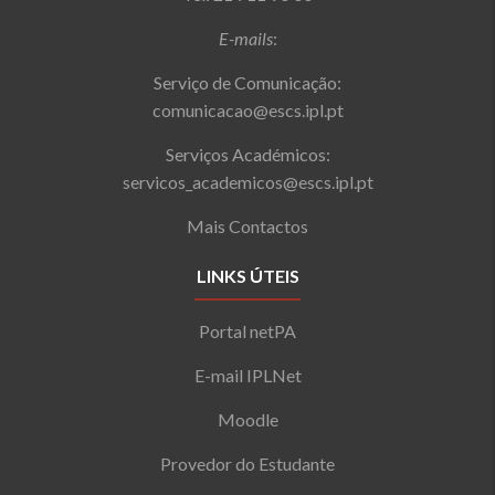
E-mails
:
Serviço de Comunicação:
comunicacao@escs.ipl.pt
Serviços Académicos:
servicos_academicos@escs.ipl.pt
Mais Contactos
LINKS ÚTEIS
Portal netPA
E-mail IPLNet
Moodle
Provedor do Estudante