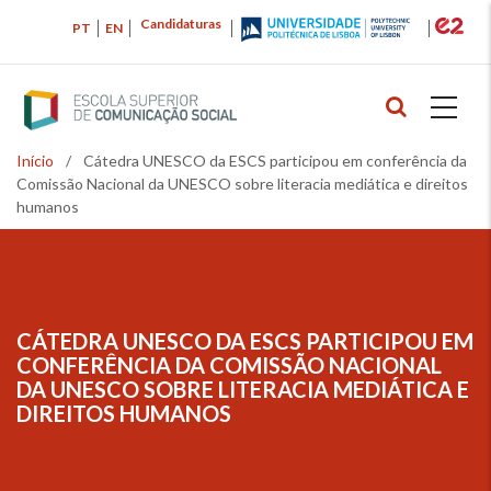
Passar
Candidaturas
PT
EN
para
o
conteúdo
principal
Início
/
Cátedra UNESCO da ESCS participou em conferência da
Navegação
Comissão Nacional da UNESCO sobre literacia mediática e direitos
estrutural
humanos
CÁTEDRA UNESCO DA ESCS PARTICIPOU EM
NAVEGAÇÃO
CONFERÊNCIA DA COMISSÃO NACIONAL
ESTRUTURAL
DA UNESCO SOBRE LITERACIA MEDIÁTICA E
DIREITOS HUMANOS