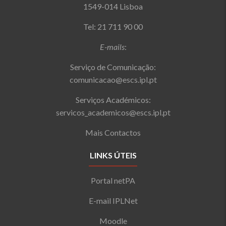
1549-014 Lisboa
Tel: 21 711 90 00
E-mails
:
Serviço de Comunicação:
comunicacao@escs.ipl.pt
Serviços Académicos:
servicos_academicos@escs.ipl.pt
Mais Contactos
LINKS ÚTEIS
Portal netPA
E-mail IPLNet
Moodle