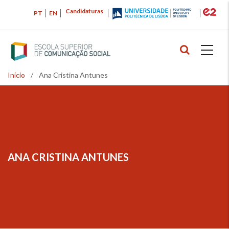
Passar
Candidaturas
PT
EN
para
o
conteúdo
principal
Início
/
Ana Cristina Antunes
Navegação
estrutural
ANA CRISTINA ANTUNES