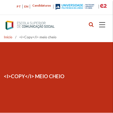
Passar
Candidaturas
PT
EN
para
o
conteúdo
principal
Início
/
<i>Copy</i> meio cheio
Navegação
estrutural
<I>COPY</I> MEIO CHEIO
NAVEGAÇÃO
ESTRUTURAL