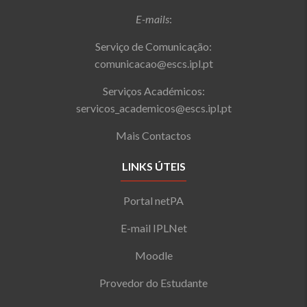
E-mails
:
Serviço de Comunicação:
comunicacao@escs.ipl.pt
Serviços Académicos:
servicos_academicos@escs.ipl.pt
Mais Contactos
LINKS ÚTEIS
Portal netPA
E-mail IPLNet
Moodle
Provedor do Estudante