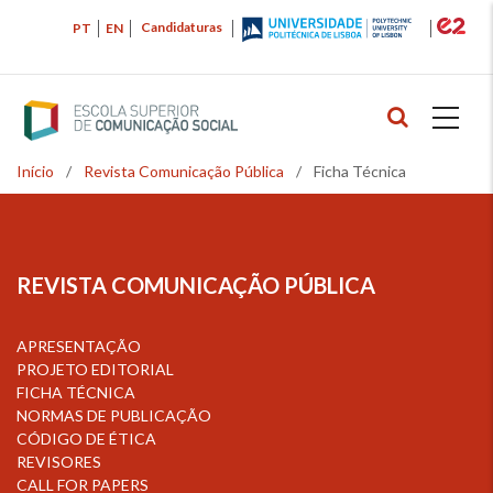
Passar
Candidaturas
PT
EN
para
o
conteúdo
principal
Início
/
Revista Comunicação Pública
/
Ficha Técnica
Navegação
estrutural
REVISTA COMUNICAÇÃO PÚBLICA
APRESENTAÇÃO
PROJETO EDITORIAL
FICHA TÉCNICA
NORMAS DE PUBLICAÇÃO
CÓDIGO DE ÉTICA
REVISORES
CALL FOR PAPERS