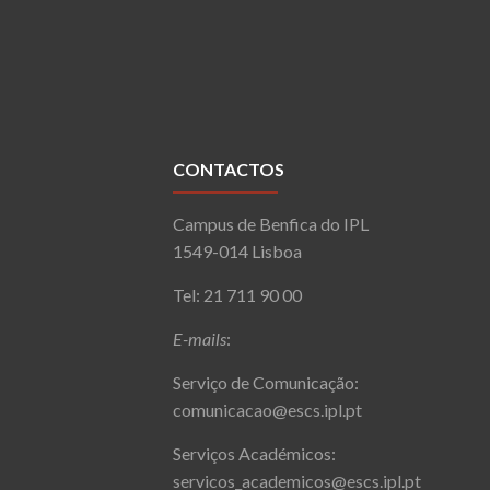
CONTACTOS
Campus de Benfica do IPL
1549-014 Lisboa
Tel: 21 711 90 00
E-mails
:
Serviço de Comunicação:
comunicacao@escs.ipl.pt
Serviços Académicos:
servicos_academicos@escs.ipl.pt