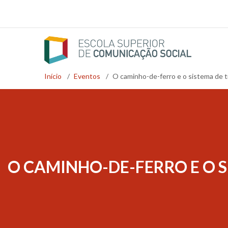
Passar
para
o
conteúdo
principal
Início
/
Eventos
/
O caminho-de-ferro e o sistema de 
Navegação
estrutural
O CAMINHO-DE-FERRO E O 