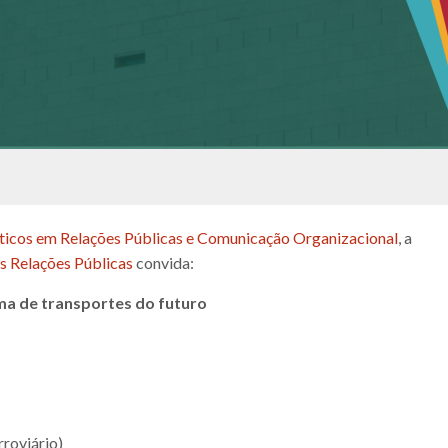
ticos em Relações Públicas e Comunicação Organizacional
, a
s Relações Públicas
convida:
ma de transportes do futuro
rroviário)