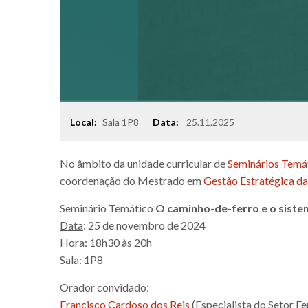
Local:
Data:
25.11.2025
Sala 1P8
Local
No âmbito da unidade curricular de
Seminários Temá
coordenação do Mestrado em
Gestão Estratégica da
Seminário Temático
O caminho-de-ferro e o siste
Data
: 25 de novembro de 2024
Hora
: 18h30 às 20h
Sala
: 1P8
Orador convidado:
Francisco Cardoso dos Reis
(Especialista do Setor Fe