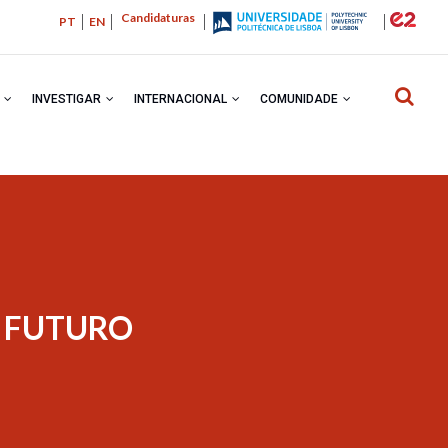
Candidaturas
PT
EN
R
INVESTIGAR
INTERNACIONAL
COMUNIDADE
NAVEGA
O FUTURO
ESTRUTU