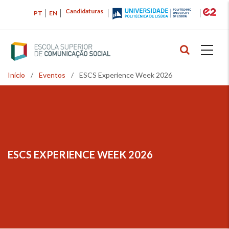
Passar
Candidaturas
PT
EN
para
o
conteúdo
principal
Início
/
Eventos
/
ESCS Experience Week 2026
Navegação
estrutural
ESCS EXPERIENCE WEEK 2026
NAVEGAÇÃO
ESTRUTURAL