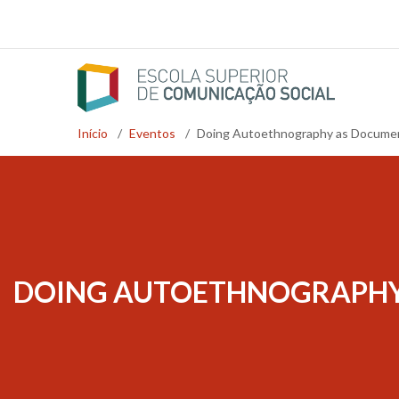
Passar
para
o
conteúdo
principal
Início
/
Eventos
/
Doing Autoethnography as Docume
Navegação
estrutural
DOING AUTOETHNOGRAPHY