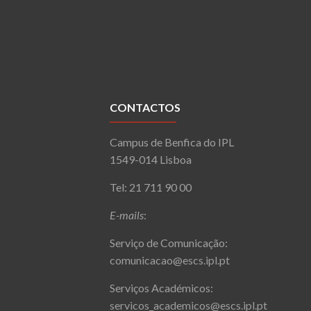
CONTACTOS
Campus de Benfica do IPL
1549-014 Lisboa
Tel: 21 711 90 00
E-mails
:
Serviço de Comunicação:
comunicacao@escs.ipl.pt
Serviços Académicos:
servicos_academicos@escs.ipl.pt