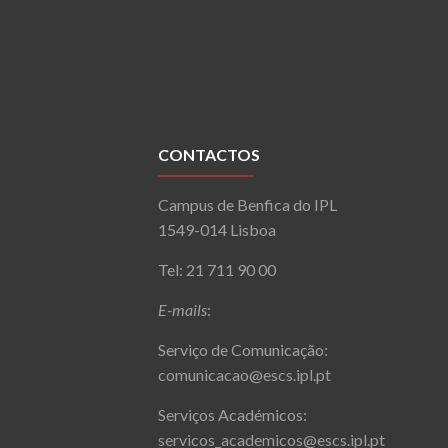
CONTACTOS
Campus de Benfica do IPL
1549-014 Lisboa
Tel: 21 711 90 00
E-mails
:
Serviço de Comunicação:
comunicacao@escs.ipl.pt
Serviços Académicos:
servicos_academicos@escs.ipl.pt