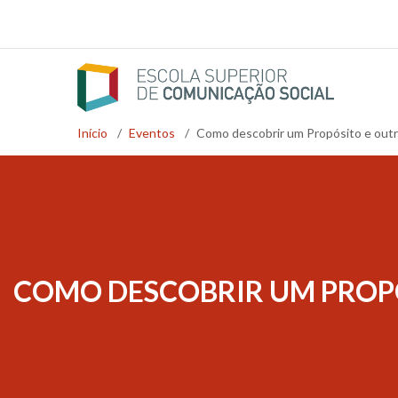
Passar
para
o
conteúdo
principal
Início
/
Eventos
/
Como descobrir um Propósito e outra
Navegação
estrutural
COMO DESCOBRIR UM PROPÓ