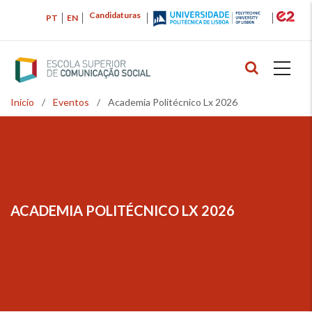
Passar
Candidaturas
PT
EN
para
o
conteúdo
principal
Início
/
Eventos
/
Academia Politécnico Lx 2026
Navegação
estrutural
ACADEMIA POLITÉCNICO LX 2026
NAVEGAÇÃO
ESTRUTURAL