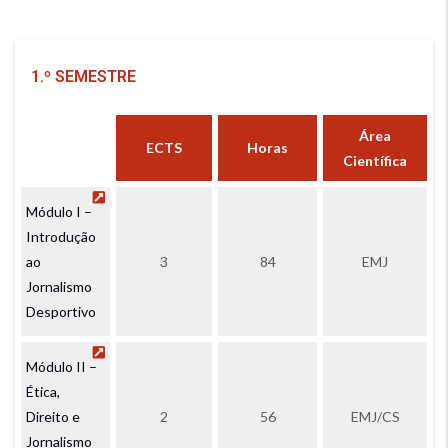
1.º SEMESTRE
Área
ECTS
Horas
Científica
Módulo I –
Introdução
ao
3
84
EMJ
Jornalismo
Desportivo
Módulo II –
Ética,
Direito e
2
56
EMJ/CS
Jornalismo