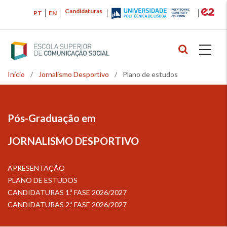
Passar
Candidaturas
PT
EN
para
o
conteúdo
principal
Início
/
Jornalismo Desportivo
/
Plano de estudos
Navegação
estrutural
Pós-Graduação em
JORNALISMO DESPORTIVO
APRESENTAÇÃO
PLANO DE ESTUDOS
CANDIDATURAS 1.ª FASE 2026/2027
CANDIDATURAS 2.ª FASE 2026/2027