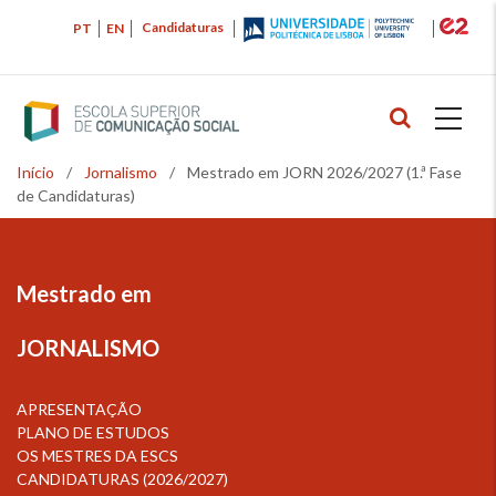
Passar
Candidaturas
PT
EN
para
o
conteúdo
principal
Início
/
Jornalismo
/
Mestrado em JORN 2026/2027 (1.ª Fase
Navegação
de Candidaturas)
estrutural
Mestrado em
JORNALISMO
APRESENTAÇÃO
PLANO DE ESTUDOS
OS MESTRES DA ESCS
CANDIDATURAS (2026/2027)