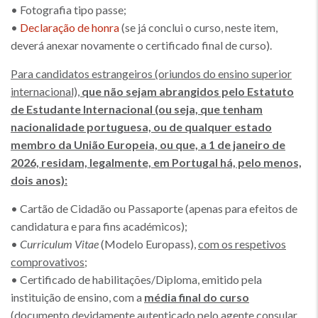
• Fotografia tipo passe;
•
Declaração de honra
(se já conclui o curso, neste item,
deverá anexar novamente o certificado final de curso).
Para candidatos estrangeiros (oriundos do ensino superior
internacional),
que não sejam abrangidos pelo Estatuto
de Estudante Internacional (ou seja, que tenham
nacionalidade portuguesa, ou de qualquer estado
membro da União Europeia, ou que, a 1 de janeiro de
2026, residam, legalmente, em Portugal há, pelo menos,
dois anos):
• Cartão de Cidadão ou Passaporte (apenas para efeitos de
candidatura e para fins académicos);
•
Curriculum Vitae
(Modelo Europass),
com os respetivos
comprovativos
;
• Certificado de habilitações/Diploma, emitido pela
instituição de ensino, com a
média final do curso
(documento devidamente autenticado pelo agente consular