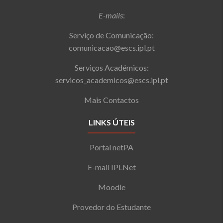
E-mails
:
Serviço de Comunicação:
comunicacao@escs.ipl.pt
Serviços Académicos:
servicos_academicos@escs.ipl.pt
Mais Contactos
LINKS ÚTEIS
Portal netPA
E-mail IPLNet
Moodle
Provedor do Estudante