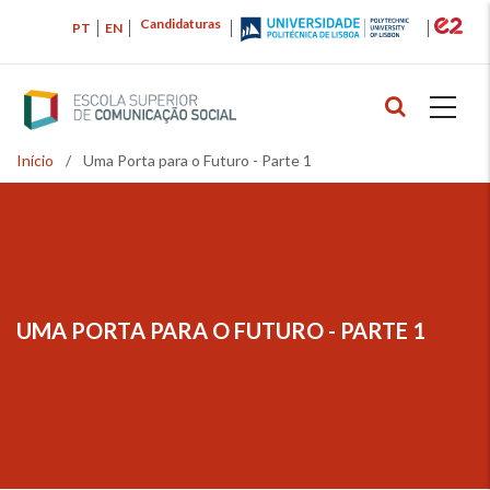
Passar
Candidaturas
PT
EN
para
o
conteúdo
principal
Início
/
Uma Porta para o Futuro - Parte 1
Navegação
estrutural
UMA PORTA PARA O FUTURO - PARTE 1
NAVEGAÇÃO
ESTRUTURAL