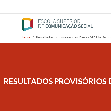
Passar
para
o
conteúdo
principal
Início
/
Resultados Provisórios das Provas M23 Já Dispo
Navegação
estrutural
RESULTADOS PROVISÓRIOS D