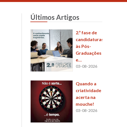
Últimos Artigos
2.ª fase de
candidaturas
às Pós-
Graduações
e
Mestrados
03-08-2026
da ESCS já
está a
Quando a
decorrer
criatividade
acerta na
mouche!
03-08-2026