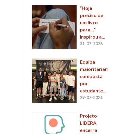
“Hoje
preciso de
um livro
para…”
inspirou a
11.ª sessão
31-07-2026
do
EntreLinhas
Equipa
maioritariamente
composta
por
estudantes
e alumni da
29-07-2026
ESCS
conquista
Projeto
2.º lugar no
LIDERA
48 Hour Film
encerra
Project 2026