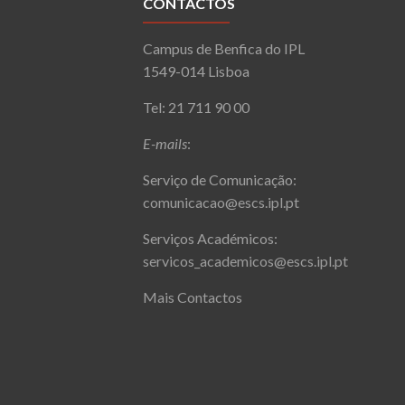
CONTACTOS
Campus de Benfica do IPL
1549-014 Lisboa
Tel: 21 711 90 00
E-mails
:
Serviço de Comunicação:
comunicacao@escs.ipl.pt
Serviços Académicos:
servicos_academicos@escs.ipl.pt
Mais Contactos