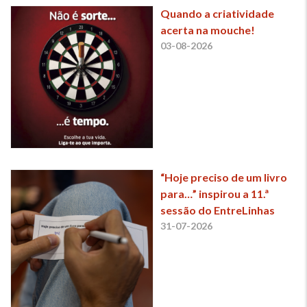
Quando a criatividade
acerta na mouche!
03-08-2026
“Hoje preciso de um livro
para…” inspirou a 11.ª
sessão do EntreLinhas
31-07-2026