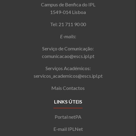
Campus de Benfica do IPL
1549-014 Lisboa
Tel: 21 711 90 00
E-mails
:
Serviço de Comunicação:
comunicacao@escs.ipl.pt
Serviços Académicos:
servicos_academicos@escs.ipl.pt
Mais Contactos
LINKS ÚTEIS
Portal netPA
E-mail IPLNet