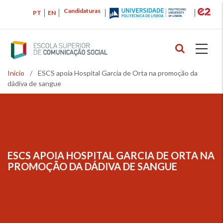
Passar
Candidaturas
PT
EN
para
o
conteúdo
principal
Início
/
ESCS apoia Hospital Garcia de Orta na promoção da
Navegação
dádiva de sangue
estrutural
ESCS APOIA HOSPITAL GARCIA DE ORTA NA
NAVEGAÇÃO
PROMOÇÃO DA DÁDIVA DE SANGUE
ESTRUTURAL