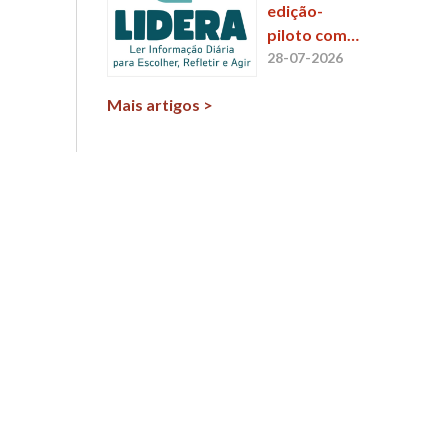
edição-
piloto com
envolvimento
28-07-2026
de milhares
Mais artigos >
de
participantes