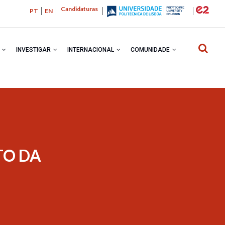
Candidaturas
PT
EN
R
INVESTIGAR
INTERNACIONAL
COMUNIDADE
NAVEGA
TO DA
ESTRUTU