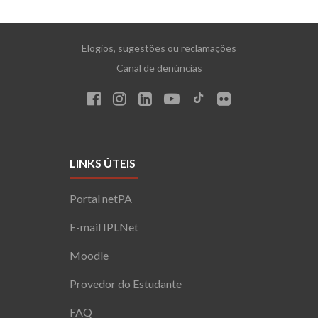
Elogios, sugestões ou reclamações
Canal de denúncias
LINKS ÚTEIS
Portal netPA
E-mail IPLNet
Moodle
Provedor do Estudante
FAQ