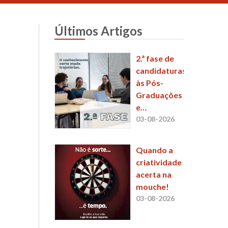
Últimos Artigos
2.ª fase de
candidaturas
às Pós-
Graduações
e
Mestrados
03-08-2026
da ESCS já
está a
Quando a
decorrer
criatividade
acerta na
mouche!
03-08-2026