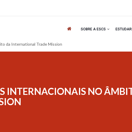
'
SOBRE A ESCS
ESTUDA
ito da International Trade Mission
ES INTERNACIONAIS NO ÂMBI
SION