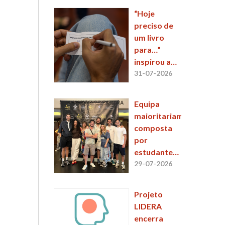
“Hoje
preciso de
um livro
para…”
inspirou a
11.ª sessão
31-07-2026
do
EntreLinhas
Equipa
maioritariamente
composta
por
estudantes
e alumni da
29-07-2026
ESCS
conquista
Projeto
2.º lugar no
LIDERA
48 Hour Film
encerra
Project 2026