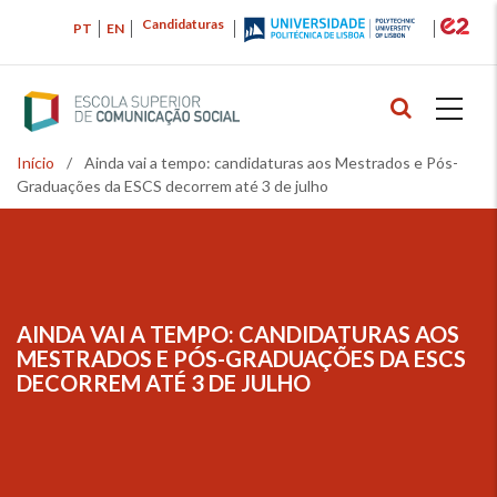
Passar
Candidaturas
PT
EN
para
o
conteúdo
principal
Início
/
Ainda vai a tempo: candidaturas aos Mestrados e Pós-
Navegação
Graduações da ESCS decorrem até 3 de julho
estrutural
AINDA VAI A TEMPO: CANDIDATURAS AOS
NAVEGAÇÃO
MESTRADOS E PÓS-GRADUAÇÕES DA ESCS
ESTRUTURAL
DECORREM ATÉ 3 DE JULHO