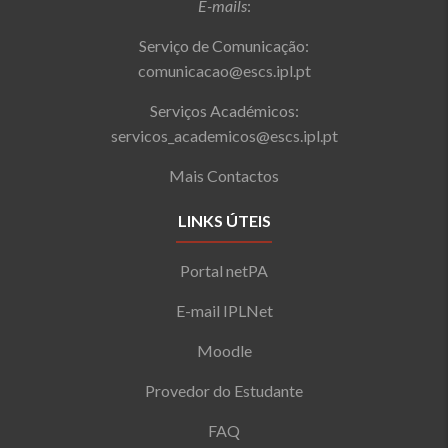
E-mails
:
Serviço de Comunicação:
comunicacao@escs.ipl.pt
Serviços Académicos:
servicos_academicos@escs.ipl.pt
Mais Contactos
LINKS ÚTEIS
Portal netPA
E-mail IPLNet
Moodle
Provedor do Estudante
FAQ