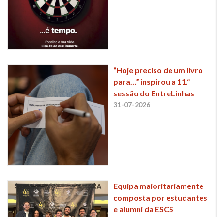
“Hoje preciso de um livro
para…” inspirou a 11.ª
sessão do EntreLinhas
31-07-2026
Equipa maioritariamente
composta por estudantes
e alumni da ESCS