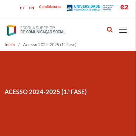
Passar
Candidaturas
PT
EN
para
o
conteúdo
principal
Início
/
Acesso 2024-2025 (1.ª Fase)
Navegação
estrutural
ACESSO 2024-2025 (1.ª FASE)
NAVEGAÇÃO
ESTRUTURAL