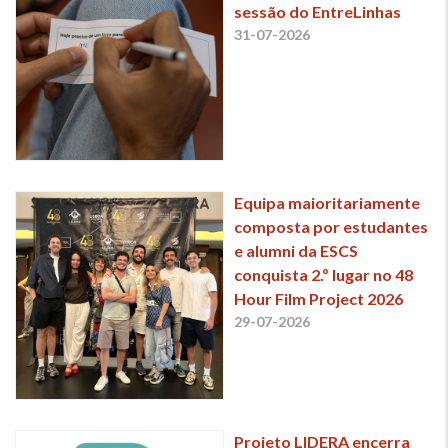
sessão do EntreLinhas
31-07-2026
Equipa maioritariamente
composta por estudantes
e alumni da ESCS
conquista 2.º lugar no 48
Hour Film Project 2026
29-07-2026
Projeto LIDERA encerra