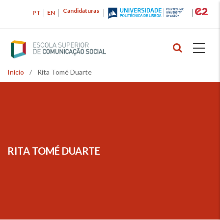
Passar
Candidaturas
PT
EN
para
o
conteúdo
principal
Início
/
Rita Tomé Duarte
Navegação
estrutural
RITA TOMÉ DUARTE