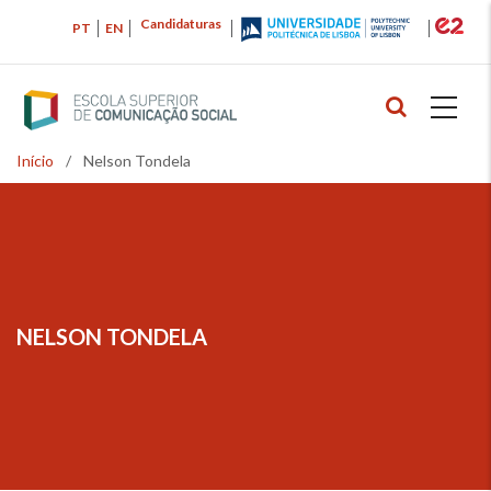
Passar
Candidaturas
PT
EN
para
o
conteúdo
principal
Início
/
Nelson Tondela
Navegação
estrutural
NELSON TONDELA