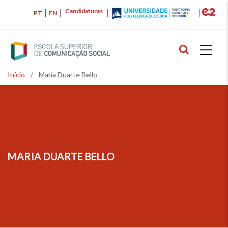
Passar
Candidaturas
PT
EN
para
o
conteúdo
principal
Início
/
Maria Duarte Bello
Navegação
estrutural
MARIA DUARTE BELLO