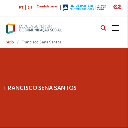
Passar
Candidaturas
PT
EN
para
o
conteúdo
principal
Início
/
Francisco Sena Santos
Navegação
estrutural
FRANCISCO SENA SANTOS