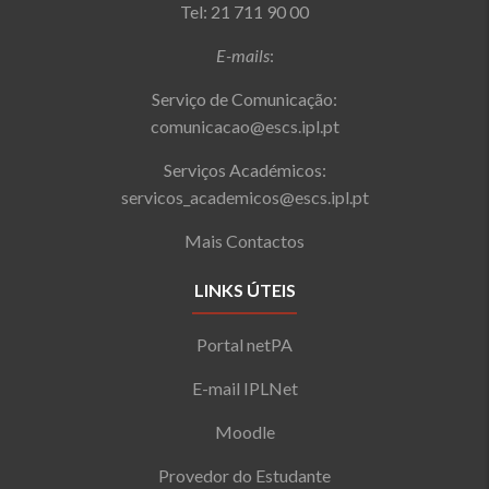
Tel: 21 711 90 00
E-mails
:
Serviço de Comunicação:
comunicacao@escs.ipl.pt
Serviços Académicos:
servicos_academicos@escs.ipl.pt
Mais Contactos
LINKS ÚTEIS
Portal netPA
E-mail IPLNet
Moodle
Provedor do Estudante