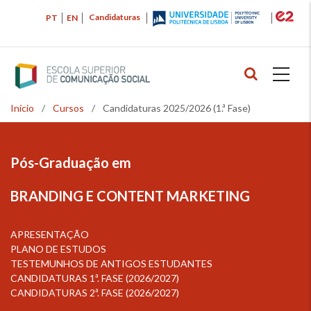
Passar
Candidaturas
PT
EN
para
o
conteúdo
principal
Início
/
Cursos
/
Candidaturas 2025/2026 (1.ª Fase)
Navegação
estrutural
Pós-Graduação em
BRANDING E CONTENT MARKETING
APRESENTAÇÃO
PLANO DE ESTUDOS
TESTEMUNHOS DE ANTIGOS ESTUDANTES
CANDIDATURAS 1ª. FASE (2026/2027)
CANDIDATURAS 2ª. FASE (2026/2027)