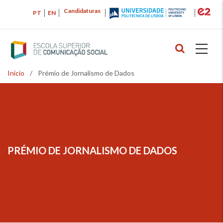
Passar
Candidaturas
PT
EN
para
o
conteúdo
principal
Início
/
Prémio de Jornalismo de Dados
Navegação
estrutural
PRÉMIO DE JORNALISMO DE DADOS
NAVEGAÇÃO
ESTRUTURAL