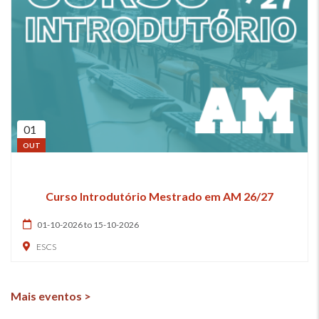
01
OUT
Curso Introdutório Mestrado em AM 26/27
01-10-2026 to 15-10-2026
ESCS
Mais eventos >