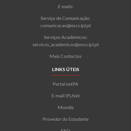
E-mails
:
Serviço de Comunicação:
comunicacao@escs.ipl.pt
Serviços Académicos:
servicos_academicos@escs.ipl.pt
Mais Contactos
LINKS ÚTEIS
Portal netPA
E-mail IPLNet
Moodle
Provedor do Estudante
FAQ