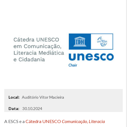
Local:
Auditório Vítor Macieira
Local
Data:
30.10.2024
A ESCS e a
Cátedra UNESCO
Comunicação, Literacia