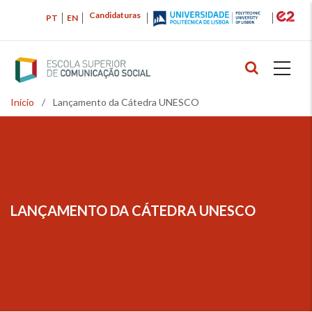
Passar
Candidaturas
PT
EN
para
o
conteúdo
principal
Início
/
Lançamento da Cátedra UNESCO
Navegação
estrutural
LANÇAMENTO DA CÁTEDRA UNESCO
NAVEGAÇÃO
ESTRUTURAL